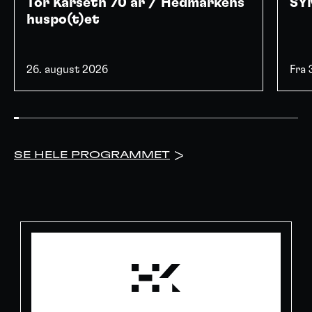
Tor Karseth 70 år / Hedmarkens
SYN
huspo(t)et
26. august 2026
Fra
SE HELE PROGRAMMET
>