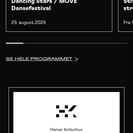
Dancing Stars / MOVE
Sti
Dansefestival
str
29. august 2026
Fra
SE HELE PROGRAMMET
>
Hamar Kulturhus