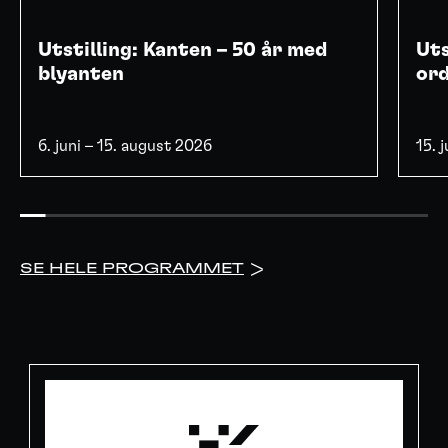
Utstilling: Kanten – 50 år med
Uts
blyanten
or
6. juni – 15. august 2026
15. 
SE HELE PROGRAMMET
>