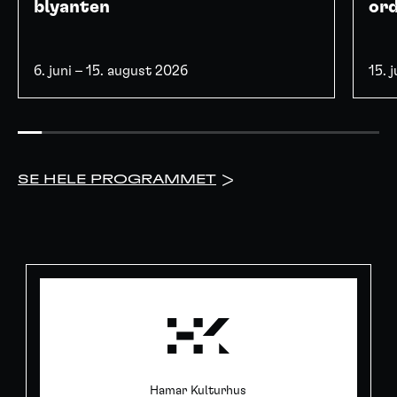
blyanten
or
6. juni – 15. august 2026
15. 
SE HELE PROGRAMMET
>
Hamar Kulturhus