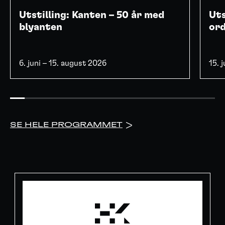
Utstilling: Kanten – 50 år med
Uts
blyanten
or
6. juni – 15. august 2026
15. 
SE HELE PROGRAMMET
>