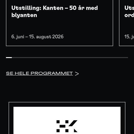
Utstilling: Kanten – 50 år med
Uts
blyanten
or
6. juni – 15. august 2026
15. 
SE HELE PROGRAMMET
>