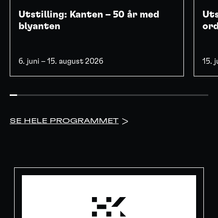
Utstilling: Kanten – 50 år med
Uts
blyanten
or
6. juni – 15. august 2026
15. 
SE HELE PROGRAMMET
>